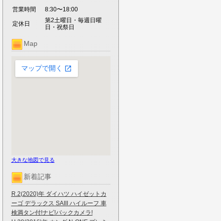
営業時間
8:30〜18:00
第2土曜日・毎週日曜
定休日
日・祝祭日
Map
大きな地図で見る
新着記事
R.2(2020)年 ダイハツ ハイゼットカ
ーゴ デラックス SAIII ハイルーフ 車
検満タン付!ナビ!バックカメラ!