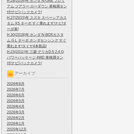
H.28(2016)年 ホンダ N-ONE プレミ
アム ツアラー ローダウン 車検満タン
付!ナビ!バックカメラ!
H.27(2015)年 スズキ スペーシアカス
タム XS ターボ すぐ乗れます!ナビ!タ
ーボ車!
H.30(2018)年 ホンダ N-BOXカスタ
ム G L ターボ ホンダセンシング すぐ
乗れます!タイヤ4本新品!
H.23(2011)年 三菱 デリカD:5 2.4 G
パワーパッケージ 4WD 車検満タン
付!ナビ!バックカメラ!
アーカイブ
2026年8月
2026年7月
2026年6月
2026年5月
2026年4月
2026年3月
2026年2月
2026年1月
2025年12月