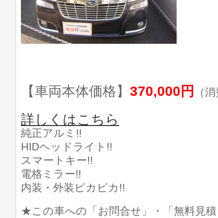
【車両本体価格】
370,000円
（消
詳しくはこちら
純正アルミ!!
HIDヘッドライト!!
スマートキー!!
電格ミラー!!
内装・外装ピカピカ!!
★この車への「お問合せ」・「無料見積