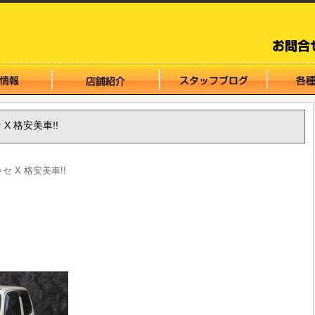
 X 格安美車!!
ッセ X 格安美車!!