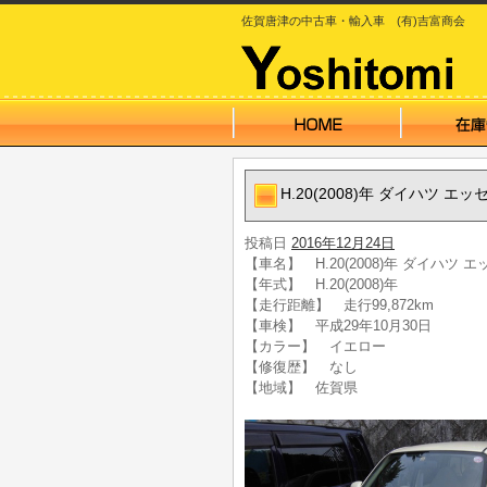
佐賀唐津の中古車・輸入車 (有)吉富商会
H.20(2008)年 ダイハツ エッセ
投稿日
2016年12月24日
【車名】 H.20(2008)年 ダイハツ エ
【年式】 H.20(2008)年
【走行距離】 走行99,872km
【車検】 平成29年10月30日
【カラー】 イエロー
【修復歴】 なし
【地域】 佐賀県