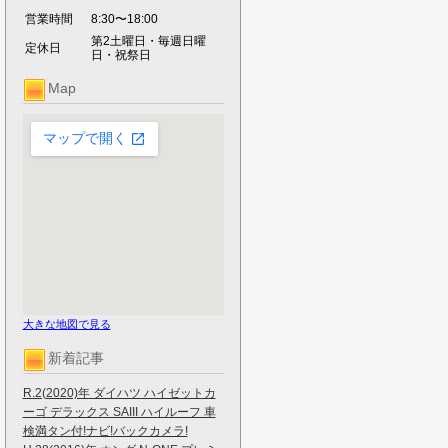
営業時間
8:30〜18:00
第2土曜日・毎週日曜
定休日
日・祝祭日
Map
大きな地図で見る
新着記事
R.2(2020)年 ダイハツ ハイゼットカ
ーゴ デラックス SAIII ハイルーフ 車
検満タン付!ナビ!バックカメラ!