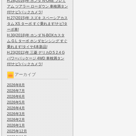
H.28(2016)年 ホンダ N-ONE プレミ
アム ツアラー ローダウン 車検満タン
付!ナビ!バックカメラ!
H.27(2015)年 スズキ スペーシアカス
タム XS ターボ すぐ乗れます!ナビ!タ
ーボ車!
H.30(2018)年 ホンダ N-BOXカスタ
ム G L ターボ ホンダセンシング すぐ
乗れます!タイヤ4本新品!
H.23(2011)年 三菱 デリカD:5 2.4 G
パワーパッケージ 4WD 車検満タン
付!ナビ!バックカメラ!
アーカイブ
2026年8月
2026年7月
2026年6月
2026年5月
2026年4月
2026年3月
2026年2月
2026年1月
2025年12月